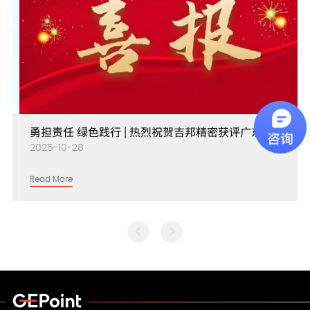
勇担责任 绿色践行 | 热烈祝贺吉邦精密获评广东省
级“绿色工厂”称号
2025-10-28
Read More